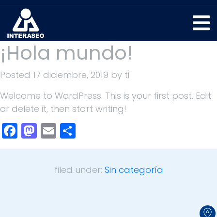
¡Hola mundo!
Posted
17 diciembre, 2019
by
ti
Welcome to WordPress. This is your first post. Edit
or delete it, then start writing!
Facebook
Mastodon
Email
Compartir
filed under:
Sin categoría
Dirección Ibagué:
Línea de atención
01 8000 423 711
Calle 69 #9-76 SUR