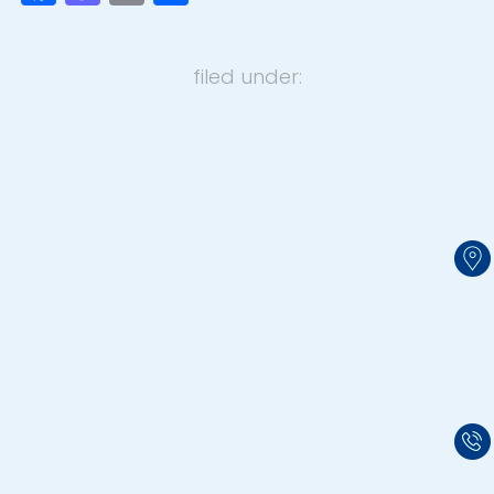
filed under:
Dirección Ibagué:
Línea de atención
01 8000 423 711
Calle 69 #9-76 SUR
301 265 55 57
Zona Industrial el Papayo.
Correo
servicioalcleinte@interaseo.com.co
pqrambalema@interaseo.com.co