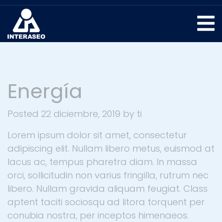
Energía
Posted
22 diciembre, 2019
by
ti
Lorem ipsum dolor sit amet, consectetur
adipiscing elit. Nullam libero metus, euismod at
lacus ac, tempus pharetra diam. In massa
orci, sollicitudin non varius fringilla, rutrum nec
libero. Nullam gravida aliquam feugiat. Class
aptent taciti sociosqu ad litora torquent per
conubia nostra, per inceptos himenaeos.